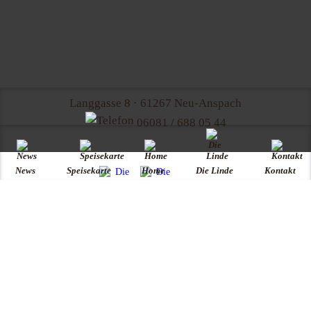
Langgasse 8 · 61267 Neu-Anspach
06081 / 688 05 44
News
Speisekarte
Home
Die Linde
Kontakt